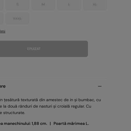
S
M
L
XL
XXXL
imi
EPUIZAT
ere
in țesătură texturată din amestec de in și bumbac, cu
e la două rânduri de nasturi și croială regular. Cu
 structurate.
ea manechinului: 1,88 cm. |
Poartă mărimea L.