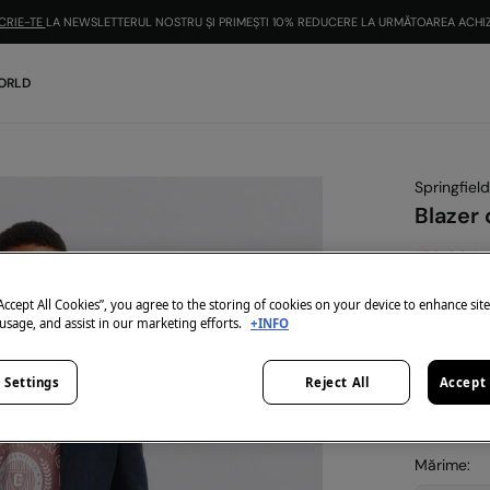
CRIE-TE
LA NEWSLETTERUL NOSTRU ȘI PRIMEȘTI 10% REDUCERE LA URMĂTOAREA ACHIZ
ORLD
Springfield
Blazer 
179,99 Le
499,99 Lei
“Accept All Cookies”, you agree to the storing of cookies on your device to enhance sit
-10% | KOD
 usage, and assist in our marketing efforts.
+INFO
Culoare:
a
 Settings
Reject All
Accept 
Mărime: