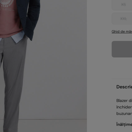
XS
XXL
Ghid de măr
Descri
Blazer d
închider
buzunare
Înălțim