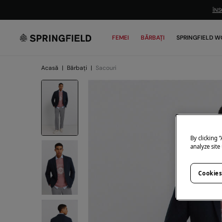
ÎNS
FEMEI
BĂRBAȚI
SPRINGFIELD W
Acasă
|
Bărbați
|
Sacouri
By clicking 
analyze site
Cookies