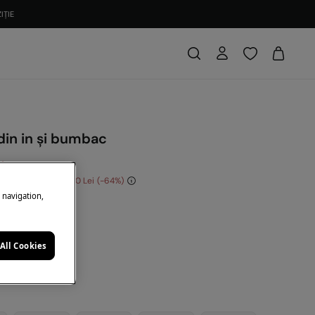
IȚIE
din in și bumbac
i
Economisești
320,00 Lei
64
e navigation,
: 10EXTRA
lbastru
All Cookies