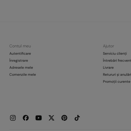
Contul meu
Ajutor
Autentificare
Serviciu clienți
Înregistrare
Întrebări frecven
Adresele mele
Livrare
Comenzile mele
Retururi și anulăr
Promoții curente