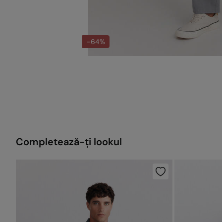
-64%
Completează-ți lookul