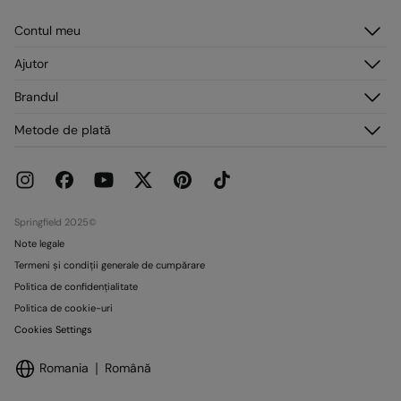
Contul meu
Autentificare
Ajutor
Înregistrare
Serviciu clienți
Brandul
Adresele mele
Întrebări frecvente
Comenzile mele
Despre noi
Metode de plată
Livrare
Presă
Retururi și anulări
Lucrează cu noi
Promoții curente
Magazine
Springfield 2025©
Note legale
Termeni și condiții generale de cumpărare
Politica de confidențialitate
Politica de cookie-uri
Cookies Settings
Romania
Română