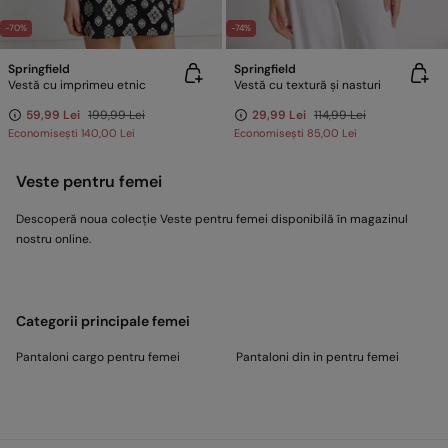
-70%
-74%
Springfield
Springfield
Vestă cu imprimeu etnic
Vestă cu textură și nasturi
59,99 Lei
199,99 Lei
29,99 Lei
114,99 Lei
Economisești
140,00 Lei
Economisești
85,00 Lei
Veste pentru femei
Descoperă noua colecție Veste pentru femei disponibilă în magazinul
nostru online.
Categorii principale femei
Pantaloni cargo pentru femei
Pantaloni din in pentru femei