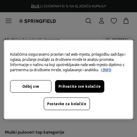
ŽELIŠ
LI DODATNIH 10 % NA SLJEDEĆU KUPNJU?
Muški puloveri s V-izrezom
FILTRIRAJ
Kolačićima osiguravamo pravilan rad web-mjesta, prilagodbu sadržaja i
Sve
Kardigan Vesta
oglasa, pružanje značajki za društvene mreže te analizu prometa.
Informacije o načinu na koji upotrebljavate naše web-mjesto dijelimo s
partnerima za društvene mreže, oglašavanje i analitiku.
+INFO
Za odabranu kategoriju nemamo artikala na skladištu.
Ali bez brige, imamo puno proizvoda koji mogu biti
Vaš izbor.
Odbij sve
Prihvatite sve kolačiće
Muški puloveri s V-izrezom
Postavke za kolačiće
Otkrij novu kolekciju Muški puloveri s V-izrezom.
Muški puloveri top kategorije