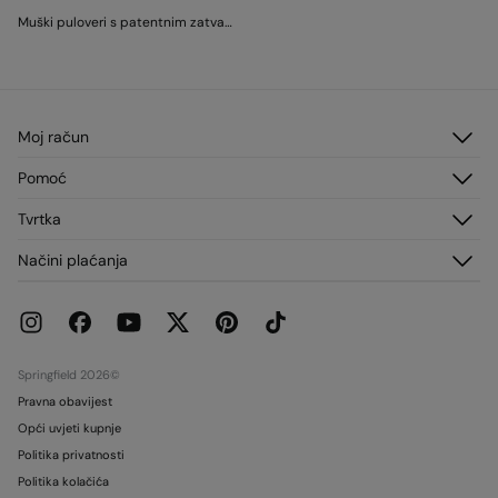
Muški puloveri s patentnim zatvaračem
Moj račun
Prijavi sea
Pomoć
Registracija
Služba za korisnike
Tvrtka
Adrese za dostavu
Česta pitanja
Povijest narudžbi
O nama
Načini plaćanja
Dostava
Franšize
Zamjene, povrati i odustajanje
Mediji
Trenutne promocije
Radi s nama
Trgovine
Springfield 2026©
Pravna obavijest
Opći uvjeti kupnje
Politika privatnosti
Politika kolačića