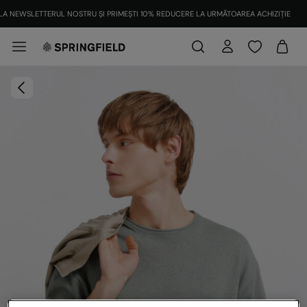
LA NEWSLETTERUL NOSTRU ȘI PRIMEȘTI 10% REDUCERE LA URMĂTOAREA ACHIZIȚIE