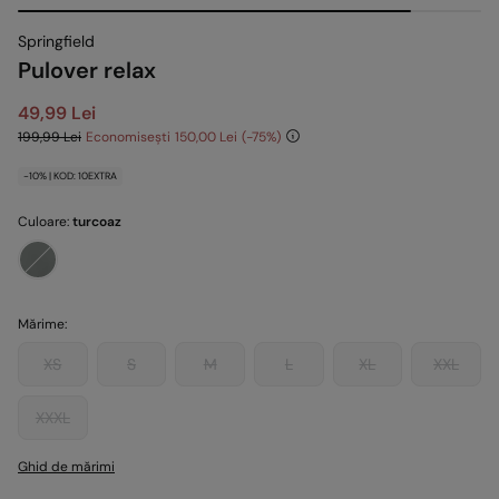
Springfield
Pulover relax
49,99 Lei
199,99 Lei
Economisești
150,00 Lei
75
-10% | KOD: 10EXTRA
Culoare:
turcoaz
Mărime:
XS
S
M
L
XL
XXL
XXXL
Ghid de mărimi