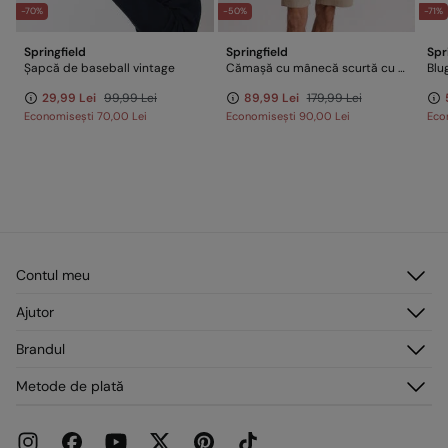
-70%
-50%
-71%
Springfield
Springfield
Spr
Șapcă de baseball vintage
Cămașă cu mânecă scurtă cu manșetă întoarsă
Blu
29,99 Lei
99,99 Lei
89,99 Lei
179,99 Lei
Economisești
70,00 Lei
Economisești
90,00 Lei
Eco
Contul meu
Autentificare
Ajutor
Înregistrare
Serviciu clienți
Brandul
Adresele mele
Întrebări frecvente
Comenzile mele
Despre noi
Metode de plată
Livrare
Presă
Retururi și anulări
Lucrează cu noi
Promoții curente
Magazine