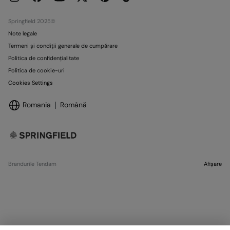
Springfield 2025©
Note legale
Termeni și condiții generale de cumpărare
Politica de confidențialitate
Politica de cookie-uri
Cookies Settings
Romania
Română
Brandurile Tendam
Afișare