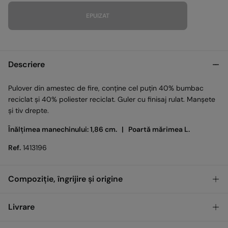
EPUIZAT
Descriere
Pulover din amestec de fire, conține cel puțin 40% bumbac
reciclat și 40% poliester reciclat. Guler cu finisaj rulat. Manșete
și tiv drepte.
Înălțimea manechinului: 1,86 cm. |
Poartă mărimea L.
Ref.
1413196
Compoziție, îngrijire și origine
Compoziţie
Livrare
55%
Bumbac
,
45%
Poliester