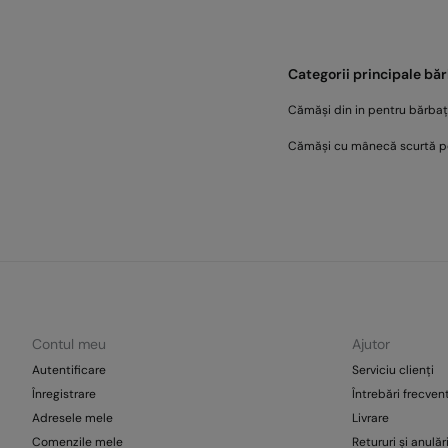
Categorii principale băr
Cămăși din in pentru bărbaț
Cămăși cu mânecă scurtă p
Contul meu
Ajutor
Autentificare
Serviciu clienți
Înregistrare
Întrebări frecven
Adresele mele
Livrare
Comenzile mele
Retururi și anulăr