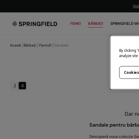
ÎNS
FEMEI
BĂRBAȚI
SPRINGFIELD W
Acasă
Bărbați
Pantofi
Sandale
By clicking 
analyze site
Cookies
2
4
Dar nu
Sandale pentru bărba
Descoperă noua colecție San