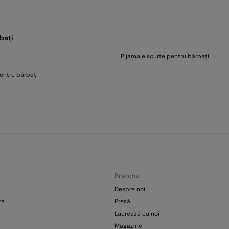
bați
i
Pijamale scurte pentru bărbați
entru bărbați
Brandul
Despre noi
te
Presă
Lucrează cu noi
i
Magazine