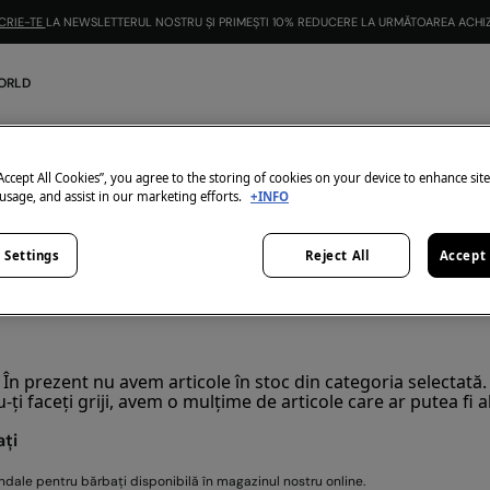
CRIE-TE
LA NEWSLETTERUL NOSTRU ȘI PRIMEȘTI 10% REDUCERE LA URMĂTOAREA ACHIZ
ORLD
Sandale pentru bărbați
0
articole
“Accept All Cookies”, you agree to the storing of cookies on your device to enhance sit
 usage, and assist in our marketing efforts.
+INFO
Toate
Pantofi Sport
Pantofi
Espadrile
 Settings
Reject All
Accept 
În prezent nu avem articole în stoc din categoria selectată.
-ți faceți griji, avem o mulțime de articole care ar putea fi al
ți
dale pentru bărbați disponibilă în magazinul nostru online.