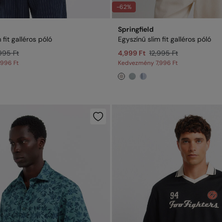
-62%
Springfield
 fit galléros póló
Egyszínű slim fit galléros póló
995 Ft
4,999 Ft
12,995 Ft
,996 Ft
Kedvezmény
7,996 Ft