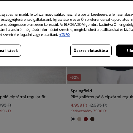
aját és harmadik féltől származó sütiket használ a portál kezelésére, a felhasználásá
összegyűjtésére, szolgáltatásaink fejlesztésére és az Ön preferenciáival kapcsolatos h
sére, böngészése elemzésén keresztül. Az ELFOGADOM gombra kattintva Ön engedélye
 ám ha azokról még több információt szeretne, megtekintheti a beállításokat és kivála
et szeretné elfogadni vagy elutasítani.
+INFO
eállítások
Összes elutasítása
Elf
-62%
Springfield
póló cipzárral regular fit
Piké galléros póló cipzárral regula
995 Ft
4,999 Ft
12,995 Ft
,996 Ft
Kedvezmény
7,996 Ft