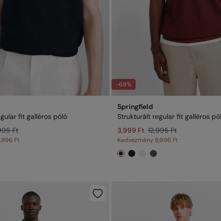
-69%
Springfield
gular fit galléros póló
Strukturált regular fit galléros pó
995 Ft
3,999 Ft
12,995 Ft
,996 Ft
Kedvezmény
8,996 Ft