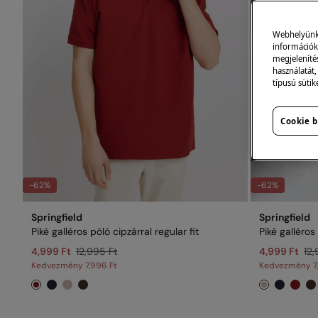
Webhelyünk s
információk 
megjeleníté
használatát,
típusú sütik
Cookie b
-62%
-62%
Springfield
Springfield
Piké galléros póló cipzárral regular fit
Piké galléros 
4,999 Ft
12,995 Ft
4,999 Ft
12,
Kedvezmény
7,996 Ft
Kedvezmény
7