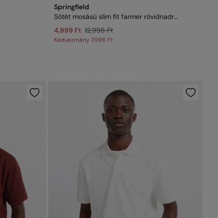
Springfield
Sötét mosású slim fit farmer rövidnadrág
4,999 Ft
12,995 Ft
Kedvezmény
7,996 Ft