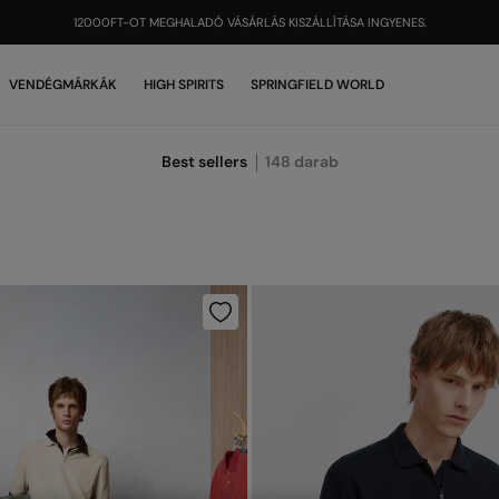
12000FT-OT MEGHALADÓ VÁSÁRLÁS KISZÁLLÍTÁSA INGYENES.
VENDÉGMÁRKÁK
HIGH SPIRITS
SPRINGFIELD WORLD
Best sellers
148
darab