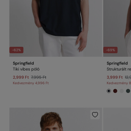
-62%
-69%
Springfield
Springfield
Tiki vibes póló
Strukturált re
2,999 Ft
7,995 Ft
3,999 Ft
12,
Kedvezmény
4,996 Ft
Kedvezmény
8