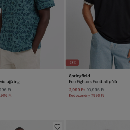
-73%
Springfield
vid ujjú ing
Foo Fighters Football póló
995 Ft
2,999 Ft
10,995 Ft
,996 Ft
Kedvezmény
7,996 Ft