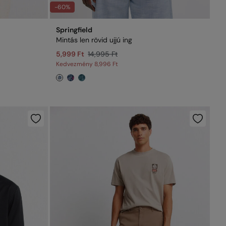
-60%
Springfield
Mintás len rövid ujjú ing
5,999 Ft
14,995 Ft
Kedvezmény
8,996 Ft