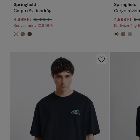
Springfield
Springfield
Cargo rövidnadrág
Cargo rövid
4,999 Ft
15,995 Ft
4,999 Ft
15,
Kedvezmény
10,996 Ft
Kedvezmény
1