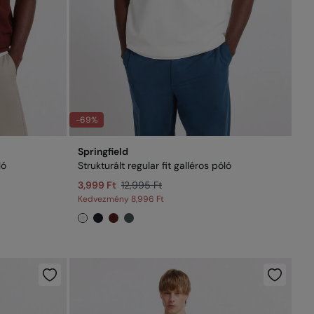
-69%
Springfield
ló
Strukturált regular fit galléros póló
3,999 Ft
12,995 Ft
Kedvezmény
8,996 Ft