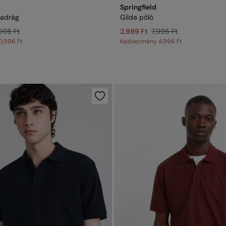
Springfield
nadrág
Gilda póló
995 Ft
2,999 Ft
7,995 Ft
0,996 Ft
Kedvezmény
4,996 Ft