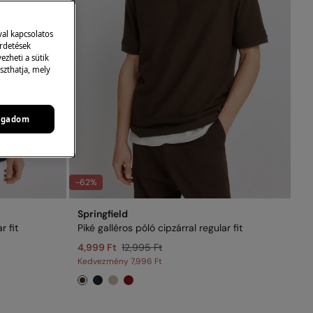
val kapcsolatos
irdetések
zheti a sütik
szthatja, mely
ogadom
-62%
Springfield
r fit
Piké galléros póló cipzárral regular fit
4,999 Ft
12,995 Ft
Kedvezmény
7,996 Ft