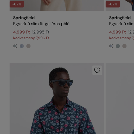
-62%
-62%
Springfield
Springfield
Egyszínű slim fit galléros póló
Egyszínű slim
4,999 Ft
12,995 Ft
4,999 Ft
12,
Kedvezmény
7,996 Ft
Kedvezmény
7