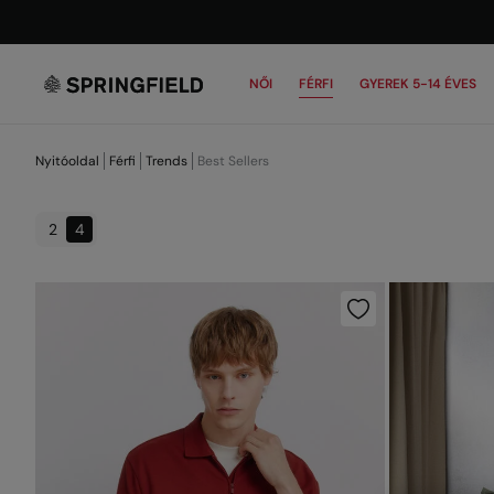
NŐI
FÉRFI
GYEREK 5-14 ÉVES
Nyitóoldal
Férfi
Trends
Best Sellers
2
4