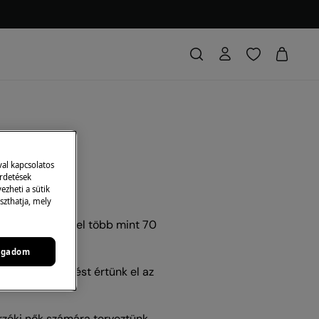
val kapcsolatos
irdetések
zheti a sütik
szthatja, mely
zonyított sikerrel több mint 70
ogadom
ívüli növekedést értünk el az
rzéki nők számára terveztünk.