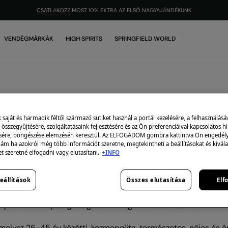
CSATLAKOZZ
MOST 10% EXTRA AZ ELSŐ NAGYAJÁNDÉKUNK
VENDÉGMÁRKÁK
HIGH SPIRITS
SPRINGFIELD WORLD
Franchise
aját és harmadik féltől származó sütiket használ a portál kezelésére, a felhasználásá
összegyűjtésére, szolgáltatásaink fejlesztésére és az Ön preferenciáival kapcsolatos h
sére, böngészése elemzésén keresztül. Az ELFOGADOM gombra kattintva Ön engedélye
vezetni piacodon?
 ám ha azokról még több információt szeretne, megtekintheti a beállításokat és kivála
et szeretné elfogadni vagy elutasítani.
+INFO
-hálózattal rendelkezik, mégpedig több mint 250 üzlettel és bi
eállítások
Összes elutasítása
Elf
rdőruhák szegmens alapos ismerete révén folyamatos és rendk
helyeink száma pedig világszerte meghaladta a 650-et.
elyet 25-45 év közötti, kozmopolita, természetes, nőies és é