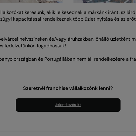
llalkozókat keresünk, akik lelkesednek a márkánk iránt, szilárd
zügyi kapacitással rendelkeznek több üzlet nyitása és az erőt
lvárosi helyszíneken és/vagy áruhzakban, önálló üzletként mű
s fedélzetünkön fogadhassuk!
panyolországban és Portugáliában nem áll rendelkezésre a franc
Szeretnél franchise vállalkozónk lenni?
Jelentkezés itt