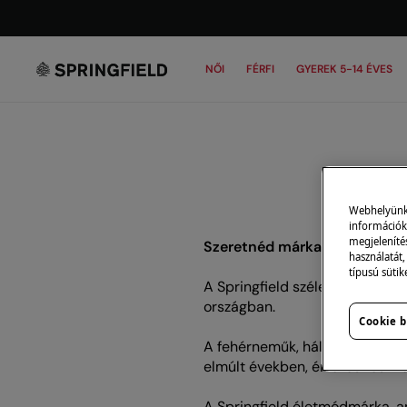
NŐI
FÉRFI
GYEREK 5-14 ÉVES
Webhelyünk s
információk 
megjeleníté
Szeretnéd márkanevünket be
használatát,
típusú sütik
A Springfield széles franchise
országban.
Cookie b
A fehérneműk, hálóruhák és fü
elmúlt években, értékesítési 
A Springfield életmódmárka, am