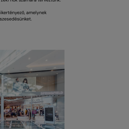
 sikertényező, amelynek
észesedésünket.