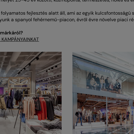
folyamatos fejlesztés alatt áll, ami az egyik kulcsfontosságú
unk a spanyol fehérnemű-piacon, évről évre növelve piaci r
 márkáról?
S KAMPÁNYAINKAT