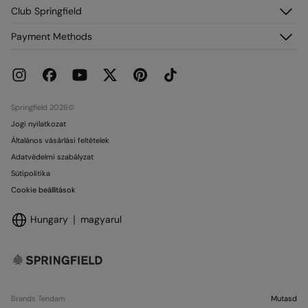
Rendeléseim
Névjegy
Club Springfield
Szállítás
Franchise
Visszaküldés és törlés
Fiókodhoz való hozzáférés
Payment Methods
Sajtó
Aktuális promóciók
Csatlakozz most
Dolgozz velünk
Springcash elofizetoi kartya
Üzletek
Ajándékkártya
Ajándékkártya Felhasználási
Springfield 2026©
Jogi nyilatkozat
Általános vásárlási feltételek
Adatvédelmi szabályzat
Sütipolitika
Cookie beállítások
Hungary
magyarul
Brands Tendam
Mutasd