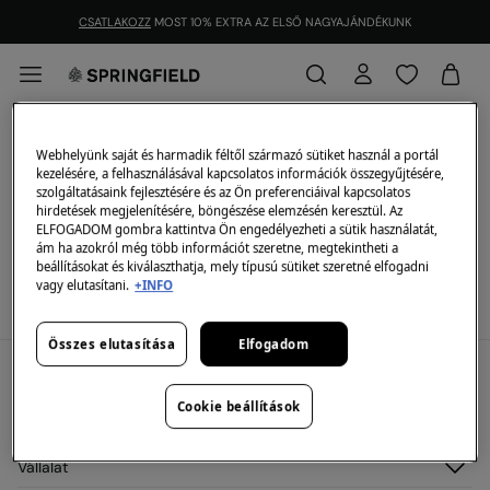
CSATLAKOZZ
MOST 10% EXTRA AZ ELSŐ NAGYAJÁNDÉKUNK
ÜZLETEK A KÖZELBEN
Webhelyünk saját és harmadik féltől származó sütiket használ a portál
kezelésére, a felhasználásával kapcsolatos információk összegyűjtésére,
Postcode / City
szolgáltatásaink fejlesztésére és az Ön preferenciáival kapcsolatos
hirdetések megjelenítésére, böngészése elemzésén keresztül. Az
ELFOGADOM gombra kattintva Ön engedélyezheti a sütik használatát,
ám ha azokról még több információt szeretne, megtekintheti a
beállításokat és kiválaszthatja, mely típusú sütiket szeretné elfogadni
vagy elutasítani.
+INFO
List
Map
Összes elutasítása
Elfogadom
Fiókom
Cookie beállítások
Belépés
Segítség
Regisztráció
Vevőszolgálat
Vállalat
Címeim
GYIK