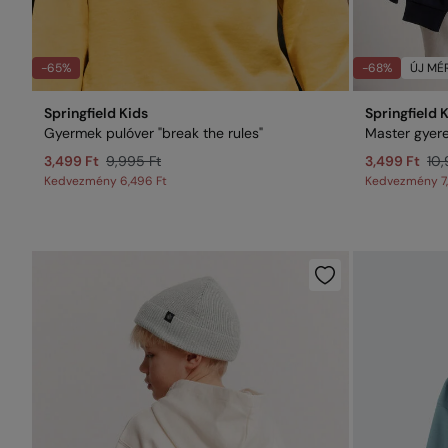
-65%
-68%
ÚJ MÉR
Springfield Kids
Springfield 
Gyermek pulóver "break the rules"
Master gyere
3,499 Ft
9,995 Ft
3,499 Ft
10,
Kedvezmény
6,496 Ft
Kedvezmény
7