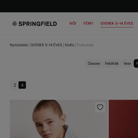
NŐI
FÉRFI
GYEREK 5-14 ÉVES
Nyitóoldal
GYEREK 5-14 ÉVES
Kisfiú
Pulóverek
Összes
Felöltők
Vest
P
2
4