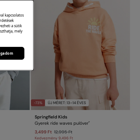
val kapcsolatos
irdetések
zheti a sütik
szthatja, mely
ogadom
-73%
ÚJ MÉRET: 13–14 ÉVES
Springfield Kids
Gyerek ride waves pulóver"
3,499 Ft
12,995 Ft
Kedvezmény
9,496 Ft