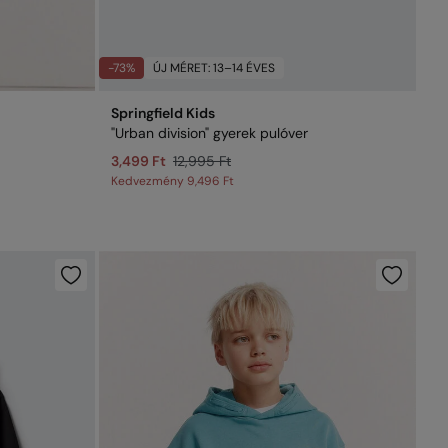
-73%
ÚJ MÉRET: 13–14 ÉVES
Springfield Kids
"Urban division" gyerek pulóver
3,499 Ft
12,995 Ft
Kedvezmény
9,496 Ft