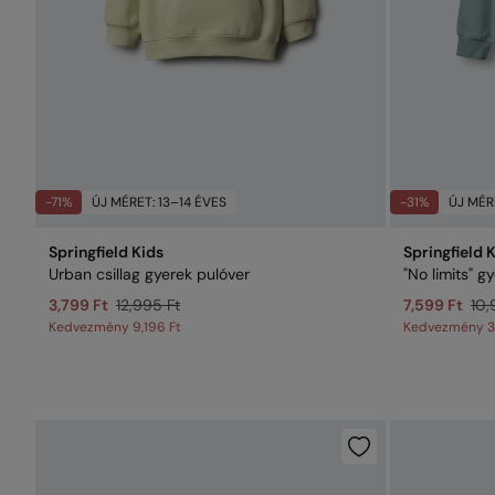
-71%
ÚJ MÉRET: 13–14 ÉVES
-31%
ÚJ MÉR
Springfield Kids
Springfield 
Urban csillag gyerek pulóver
"No limits" g
3,799 Ft
12,995 Ft
7,599 Ft
10,
Kedvezmény
9,196 Ft
Kedvezmény
3