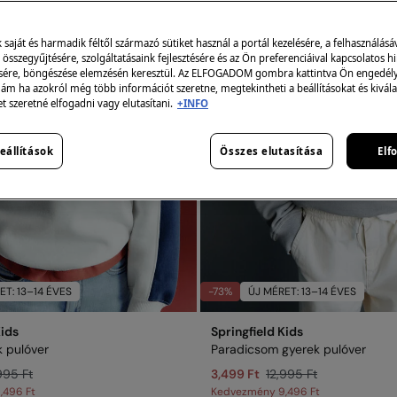
aját és harmadik féltől származó sütiket használ a portál kezelésére, a felhasználásá
összegyűjtésére, szolgáltatásaink fejlesztésére és az Ön preferenciáival kapcsolatos h
sére, böngészése elemzésén keresztül. Az ELFOGADOM gombra kattintva Ön engedélye
 ám ha azokról még több információt szeretne, megtekintheti a beállításokat és kivála
et szeretné elfogadni vagy elutasítani.
+INFO
eállítások
Összes elutasítása
Elf
ET: 13–14 ÉVES
-73%
ÚJ MÉRET: 13–14 ÉVES
Kids
Springfield Kids
 pulóver
Paradicsom gyerek pulóver
995 Ft
3,499 Ft
12,995 Ft
,496 Ft
Kedvezmény
9,496 Ft