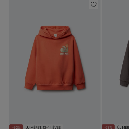
-62%
ÚJ MÉRET: 13–14 ÉVES
-73%
ÚJ MÉR