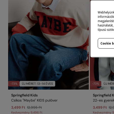
Webhelyünk s
információk 
megjeleníté
használatát,
típusú sütik
Cookie b
-73%
ÚJ MÉRET: 13–14 ÉVES
-73%
ÚJ MÉR
Springfield Kids
Springfield 
Csíkos "Maybe" KIDS pulóver
22-es gyerek
3,499 Ft
12,995 Ft
3,499 Ft
12,
Kedvezmény
9,496 Ft
Kedvezmény
9