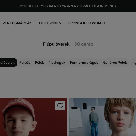
12000FT-OT MEGHALADÓ VÁSÁRLÁS KISZÁLLÍTÁSA INGYENES.
VENDÉGMÁRKÁK
HIGH SPIRITS
SPRINGFIELD WORLD
Fiúpulóverek
50
darab
ulóverek
Felsők
Pólók
Nadrágok
Farmernadrágok
Galléros Pólók
In