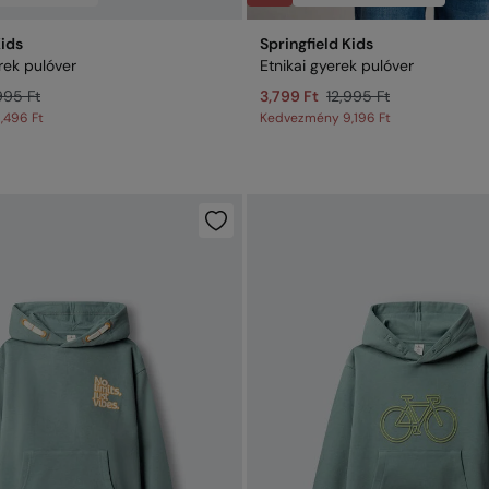
Kids
Springfield Kids
rek pulóver
Etnikai gyerek pulóver
995 Ft
3,799 Ft
12,995 Ft
,496 Ft
Kedvezmény
9,196 Ft