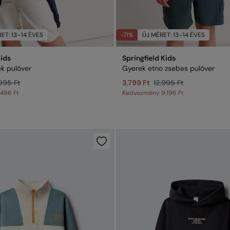
ET: 13–14 ÉVES
-71%
ÚJ MÉRET: 13–14 ÉVES
Kids
Springfield Kids
k pulóver
Gyerek etno zsebes pulóver
995 Ft
3,799 Ft
12,995 Ft
,496 Ft
Kedvezmény
9,196 Ft