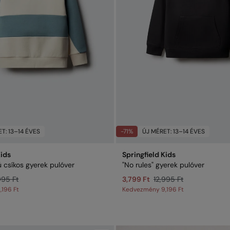
T: 13–14 ÉVES
-71%
ÚJ MÉRET: 13–14 ÉVES
Kids
Springfield Kids
csíkos gyerek pulóver
"No rules" gyerek pulóver
995 Ft
3,799 Ft
12,995 Ft
,196 Ft
Kedvezmény
9,196 Ft