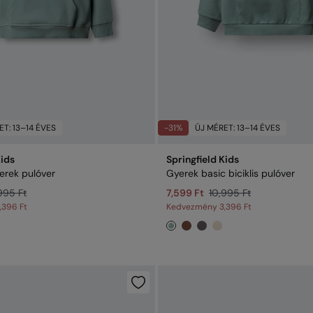
ET: 13–14 ÉVES
-31%
ÚJ MÉRET: 13–14 ÉVES
Kids
Springfield Kids
yerek pulóver
Gyerek basic biciklis pulóver
995 Ft
7,599 Ft
10,995 Ft
,396 Ft
Kedvezmény
3,396 Ft