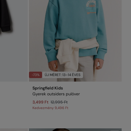
-73%
ÚJ MÉRET: 13–14 ÉVES
Springfield Kids
Gyerek outsiders pulóver
3,499 Ft
12,995 Ft
Kedvezmény
9,496 Ft