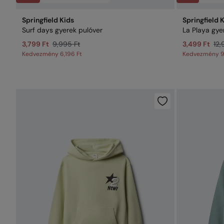
Springfield Kids
Springfield 
Surf days gyerek pulóver
La Playa gye
3,799 Ft
9,995 Ft
3,499 Ft
12,
Kedvezmény
6,196 Ft
Kedvezmény
9