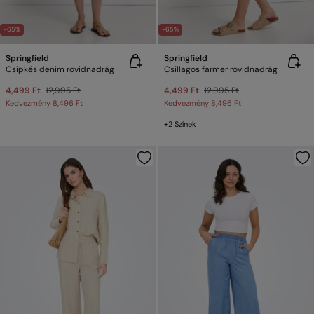
-65%
-65%
Springfield
Springfield
Csipkés denim rövidnadrág
Csillagos farmer rövidnadrág
4,499 Ft
12,995 Ft
4,499 Ft
12,995 Ft
Kedvezmény
8,496 Ft
Kedvezmény
8,496 Ft
+2 Színek