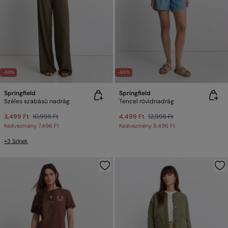
-68%
-65%
Springfield
Springfield
Széles szabású nadrág
Tencel rövidnadrág
3,499 Ft
10,995 Ft
4,499 Ft
12,995 Ft
Kedvezmény
7,496 Ft
Kedvezmény
8,496 Ft
+3 Színek