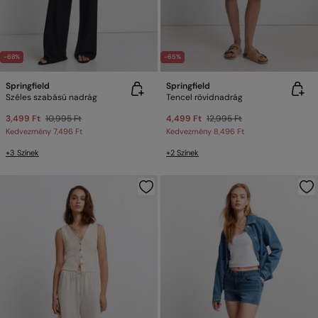
-68%
-65%
Springfield
Springfield
Széles szabású nadrág
Tencel rövidnadrág
3,499 Ft
10,995 Ft
4,499 Ft
12,995 Ft
Kedvezmény
7,496 Ft
Kedvezmény
8,496 Ft
+3 Színek
+2 Színek