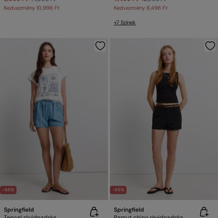
Kedvezmény
10,996 Ft
Kedvezmény
8,496 Ft
+7 Színek
-65%
-65%
Springfield
Springfield
Tencel rövidnadrág
Pamut chino rövidnadrág