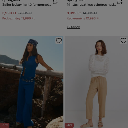
Springfield
Springfield
Sailor bokavillantó farmernadrág
Mintás rusztikus zsinóros nadrág
3,999 Ft
17,995 Ft
3,999 Ft
14,995 Ft
Kedvezmény
13,996 Ft
Kedvezmény
10,996 Ft
+2 Színek
-68%
-47%