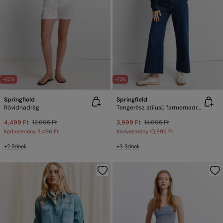
-65%
-73%
Springfield
Springfield
Rövidnadrág
Tengerész stílusú farmernadrág
4,499 Ft
12,995 Ft
3,999 Ft
14,995 Ft
Kedvezmény
8,496 Ft
Kedvezmény
10,996 Ft
+2 Színek
+3 Színek