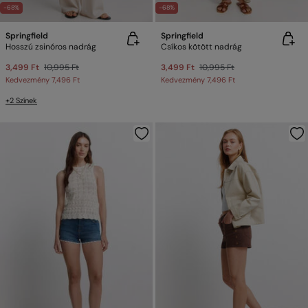
-68%
-68%
Springfield
Springfield
Hosszú zsinóros nadrág
Csíkos kötött nadrág
3,499 Ft
10,995 Ft
3,499 Ft
10,995 Ft
Kedvezmény
7,496 Ft
Kedvezmény
7,496 Ft
+2 Színek