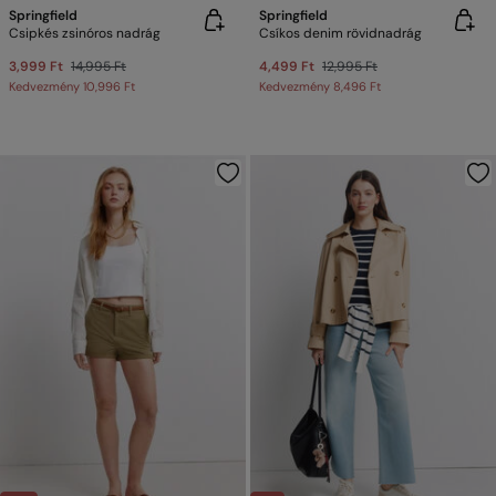
Springfield
Springfield
Csipkés zsinóros nadrág
Csíkos denim rövidnadrág
3,999 Ft
14,995 Ft
4,499 Ft
12,995 Ft
Kedvezmény
10,996 Ft
Kedvezmény
8,496 Ft