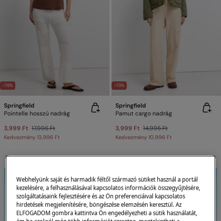
-78%
-73%
Springfield
Springfield
Pointelle hosszú nadrág
Pamut cargo nadrág
3,999 Ft
17,995 Ft
3,999 Ft
14,995 Ft
Kedvezmény
13,996 Ft
Kedvezmény
10,996 Ft
Webhelyünk saját és harmadik féltől származó sütiket használ a portál
kezelésére, a felhasználásával kapcsolatos információk összegyűjtésére,
szolgáltatásaink fejlesztésére és az Ön preferenciáival kapcsolatos
hirdetések megjelenítésére, böngészése elemzésén keresztül. Az
ELFOGADOM gombra kattintva Ön engedélyezheti a sütik használatát,