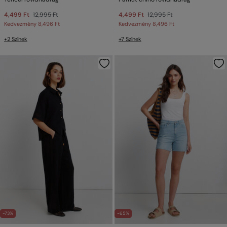
4,499 Ft
12,995 Ft
4,499 Ft
12,995 Ft
Kedvezmény
8,496 Ft
Kedvezmény
8,496 Ft
+2 Színek
+7 Színek
-73%
-65%