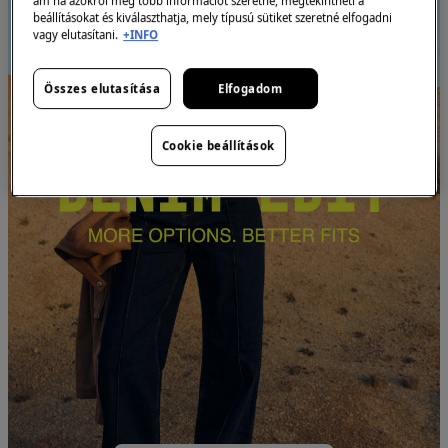
ám ha azokról még több információt szeretne, megtekintheti a
beállításokat és kiválaszthatja, mely típusú sütiket szeretné elfogadni
vagy elutasítani.
+INFO
Összes elutasítása
Elfogadom
Cookie beállítások