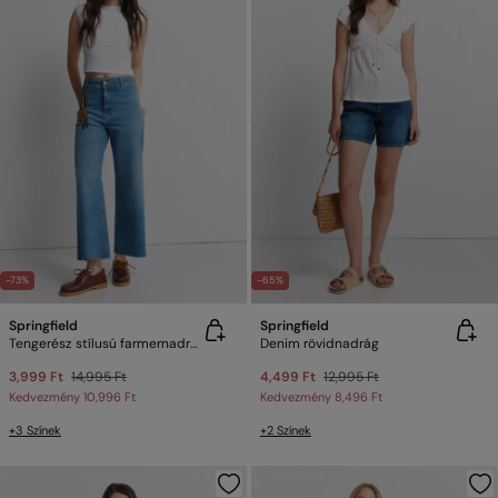
-73%
-65%
Springfield
Springfield
Tengerész stílusú farmernadrág
Denim rövidnadrág
3,999 Ft
14,995 Ft
4,499 Ft
12,995 Ft
Kedvezmény
10,996 Ft
Kedvezmény
8,496 Ft
+3 Színek
+2 Színek