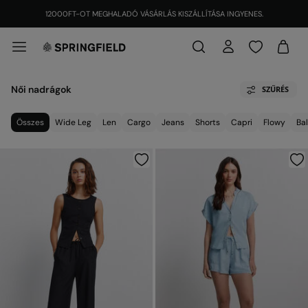
12000FT-OT MEGHALADÓ VÁSÁRLÁS KISZÁLLÍTÁSA INGYENES.
Női nadrágok
SZŰRÉS
Összes
Wide Leg
Len
Cargo
Jeans
Shorts
Capri
Flowy
Ba