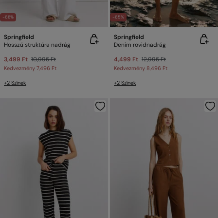
-68%
-65%
Springfield
Springfield
Hosszú struktúra nadrág
Denim rövidnadrág
3,499 Ft
10,995 Ft
4,499 Ft
12,995 Ft
Kedvezmény
7,496 Ft
Kedvezmény
8,496 Ft
+2 Színek
+2 Színek