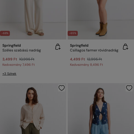
-68%
-65%
Springfield
Springfield
Széles szabású nadrág
Csillagos farmer rövidnadrág
3,499 Ft
10,995 Ft
4,499 Ft
12,995 Ft
Kedvezmény
7,496 Ft
Kedvezmény
8,496 Ft
+3 Színek