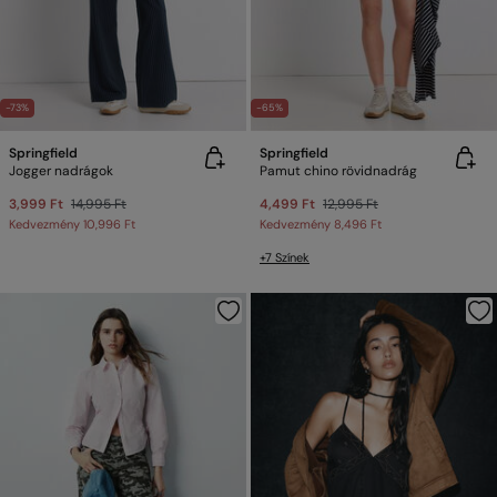
-73%
-65%
Springfield
Springfield
Jogger nadrágok
Pamut chino rövidnadrág
3,999 Ft
14,995 Ft
4,499 Ft
12,995 Ft
Kedvezmény
10,996 Ft
Kedvezmény
8,496 Ft
+7 Színek