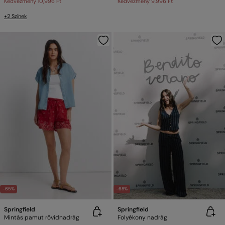
Kedvezmény
10,996 Ft
Kedvezmény
9,996 Ft
+2 Színek
-65%
-68%
Springfield
Springfield
Mintás pamut rövidnadrág
Folyékony nadrág