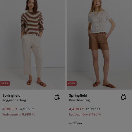
-67%
-65%
Springfield
Springfield
Jogger nadrág
Rövidnadrág
4,999 Ft
14,995 Ft
4,499 Ft
12,995 Ft
Kedvezmény
9,996 Ft
Kedvezmény
8,496 Ft
+2 Színek