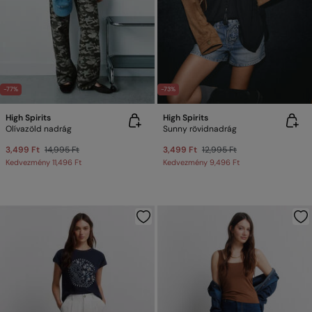
-77%
-73%
High Spirits
High Spirits
Olívazöld nadrág
Sunny rövidnadrág
3,499 Ft
14,995 Ft
3,499 Ft
12,995 Ft
Kedvezmény
11,496 Ft
Kedvezmény
9,496 Ft