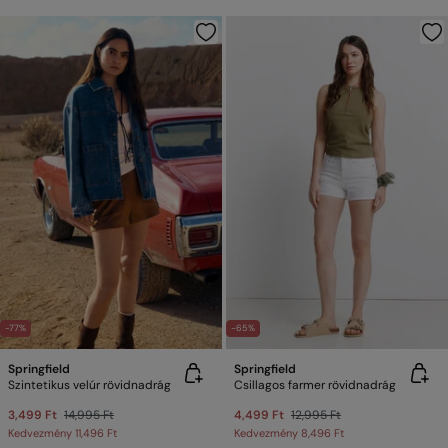
-77%
-65%
Springfield
Springfield
Szintetikus velúr rövidnadrág
Csillagos farmer rövidnadrág
3,499 Ft
14,995 Ft
4,499 Ft
12,995 Ft
Kedvezmény
11,496 Ft
Kedvezmény
8,496 Ft