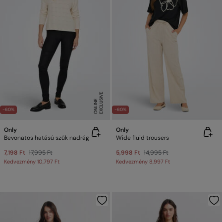
E
X
C
L
U
SI
V
E
O
N
LI
N
E
-60%
-60%
Only
Only
Bevonatos hatású szűk nadrág
Wide fluid trousers
7,198 Ft
17,995 Ft
5,998 Ft
14,995 Ft
Kedvezmény
10,797 Ft
Kedvezmény
8,997 Ft