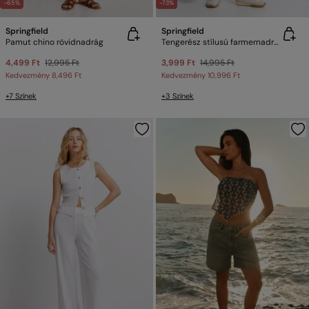
-65%
-73%
Springfield
Springfield
Pamut chino rövidnadrág
Tengerész stílusú farmernadrág
4,499 Ft
12,995 Ft
3,999 Ft
14,995 Ft
Kedvezmény
8,496 Ft
Kedvezmény
10,996 Ft
+7 Színek
+3 Színek