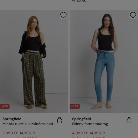
+7 Színek
-73%
-67%
Springfield
Springfield
Mintás rusztikus zsinóros nadrág
Skinny farmernadrág
3,999 Ft
14,995 Ft
4,999 Ft
14,995 Ft