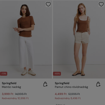
-73%
-65%
Springfield
Springfield
Matróz nadrág
Pamut chino rövidnadrág
3,999 Ft
14,995 Ft
4,499 Ft
12,995 Ft
Kedvezmény
10,996 Ft
Kedvezmény
8,496 Ft