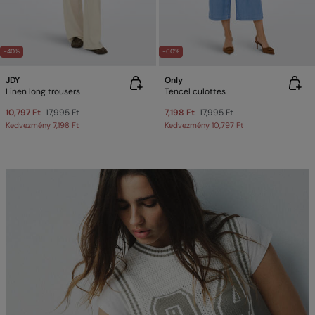
-40%
-60%
JDY
Only
Linen long trousers
Tencel culottes
10,797 Ft
17,995 Ft
7,198 Ft
17,995 Ft
Kedvezmény
7,198 Ft
Kedvezmény
10,797 Ft