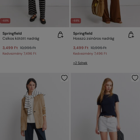
-68%
-68%
Springfield
Springfield
Csíkos kötött nadrág
Hosszú zsinóros nadrág
3,499 Ft
10,995 Ft
3,499 Ft
10,995 Ft
Kedvezmény
7,496 Ft
Kedvezmény
7,496 Ft
+2 Színek