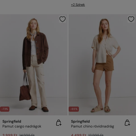
+2 Színek
-73%
-65%
Springfield
Springfield
Pamut cargo nadrágok
Pamut chino rövidnadrág
3,999 Ft
14,995 Ft
4,499 Ft
12,995 Ft