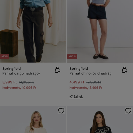
-73%
-65%
Springfield
Springfield
Pamut cargo nadrágok
Pamut chino rövidnadrág
3,999 Ft
14,995 Ft
4,499 Ft
12,995 Ft
Kedvezmény
10,996 Ft
Kedvezmény
8,496 Ft
+7 Színek