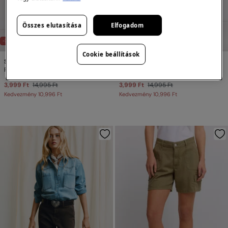
Összes elutasítása
Elfogadom
-73%
-73%
Cookie beállítások
Springfield
Springfield
Pamut cargo nadrág
Pamut cargo nadrágok
3,999 Ft
14,995 Ft
3,999 Ft
14,995 Ft
Kedvezmény
10,996 Ft
Kedvezmény
10,996 Ft