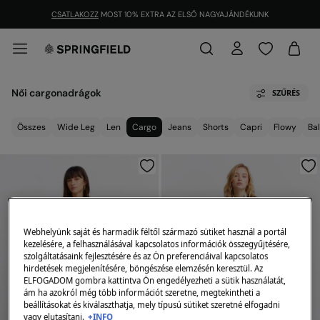
CSATLAKOZZ
MOST 10% EXTRA AZ ELSŐ NAGYAJÁNDÉKUNK
Női cargonadrágok
SZŰRÉS
Összes
Wide Leg
Len
Cargo
Jeans
Shorts
Capri
Flowy
Ba
Webhelyünk saját és harmadik féltől származó sütiket használ a portál
kezelésére, a felhasználásával kapcsolatos információk összegyűjtésére,
szolgáltatásaink fejlesztésére és az Ön preferenciáival kapcsolatos
hirdetések megjelenítésére, böngészése elemzésén keresztül. Az
ELFOGADOM gombra kattintva Ön engedélyezheti a sütik használatát,
ám ha azokról még több információt szeretne, megtekintheti a
beállításokat és kiválaszthatja, mely típusú sütiket szeretné elfogadni
vagy elutasítani.
+INFO