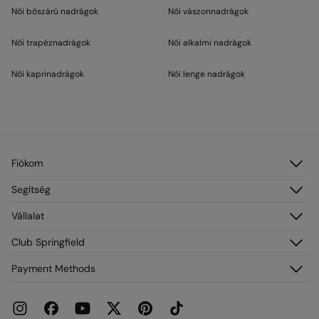
Női bőszárú nadrágok
Női vászonnadrágok
Női trapéznadrágok
Női alkalmi nadrágok
Női kaprinadrágok
Női lenge nadrágok
Fiókom
Belépés
Segítség
Regisztráció
Vevőszolgálat
Vállalat
Címeim
GYIK
Rendeléseim
Névjegy
Club Springfield
Szállítás
Franchise
Visszaküldés és törlés
Fiókodhoz való hozzáférés
Payment Methods
Sajtó
Aktuális promóciók
Csatlakozz most
Dolgozz velünk
Springcash elofizetoi kartya
Üzletek
Ajándékkártya