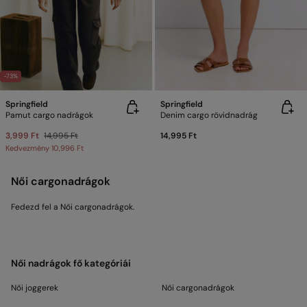
-73%
Springfield
Springfield
Pamut cargo nadrágok
Denim cargo rövidnadrág
3,999 Ft
14,995 Ft
14,995 Ft
Kedvezmény
10,996 Ft
Női cargonadrágok
Fedezd fel a Női cargonadrágok.
Női nadrágok fő kategóriái
Női joggerek
Női cargonadrágok