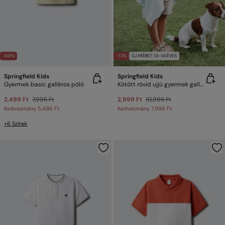
-69%
-73%
ÚJ MÉRET: 13–14 ÉVES
Springfield Kids
Springfield Kids
Gyermek basic galléros póló
Kötött rövid ujjú gyermek galléros póló
2,499 Ft
7,995 Ft
2,999 Ft
10,995 Ft
Kedvezmény
5,496 Ft
Kedvezmény
7,996 Ft
+6 Színek