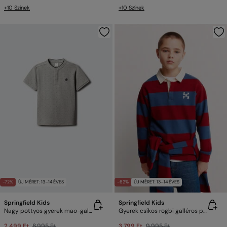
+10 Színek
+10 Színek
-72%
ÚJ MÉRET: 13–14 ÉVES
-62%
ÚJ MÉRET: 13–14 ÉVES
Springfield Kids
Springfield Kids
Nagy pöttyös gyerek mao-galléros póló
Gyerek csíkos rögbi galléros póló
2,499 Ft
8,995 Ft
3,799 Ft
9,995 Ft