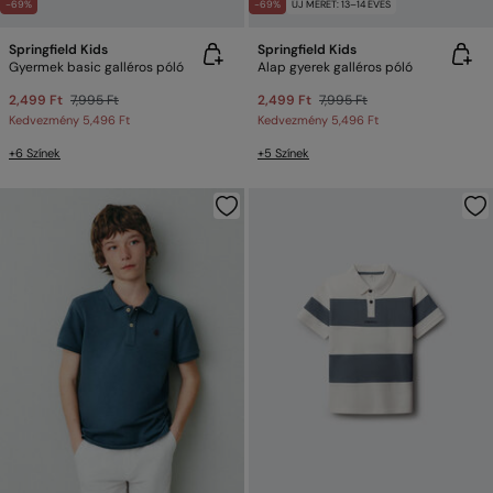
-69%
-69%
ÚJ MÉRET: 13–14 ÉVES
Springfield Kids
Springfield Kids
Gyermek basic galléros póló
Alap gyerek galléros póló
2,499 Ft
7,995 Ft
2,499 Ft
7,995 Ft
Kedvezmény
5,496 Ft
Kedvezmény
5,496 Ft
+6 Színek
+5 Színek