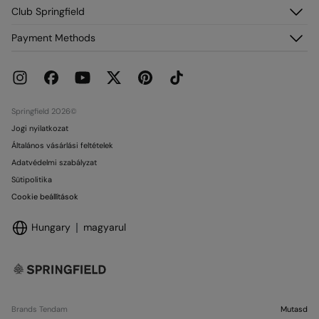
Rendeléseim
Névjegy
Club Springfield
Szállítás
Franchise
Visszaküldés és törlés
Fiókodhoz való hozzáférés
Payment Methods
Sajtó
Aktuális promóciók
Csatlakozz most
Dolgozz velünk
Springcash elofizetoi kartya
Üzletek
Ajándékkártya
Ajándékkártya Felhasználási
Springfield 2026©
Jogi nyilatkozat
Általános vásárlási feltételek
Adatvédelmi szabályzat
Sütipolitika
Cookie beállítások
Hungary
magyarul
Brands Tendam
Mutasd