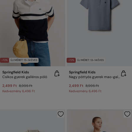
-72%
ÚJ MÉRET: 13–14 ÉVES
-72%
ÚJ MÉRET: 13–14 ÉVES
Springfield Kids
Springfield Kids
Csíkos gyerek galléros póló
Nagy pöttyös gyerek mao-galléros póló
2,499 Ft
8,995 Ft
2,499 Ft
8,995 Ft
Kedvezmény
6,496 Ft
Kedvezmény
6,496 Ft