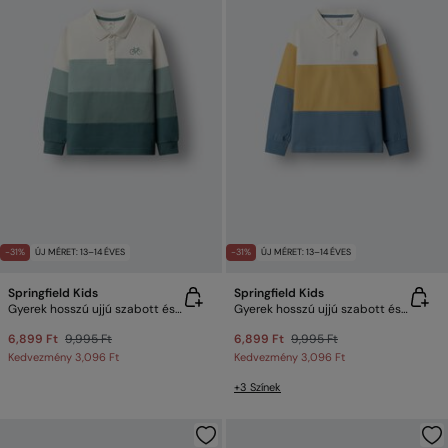
-31%
ÚJ MÉRET: 13–14 ÉVES
-31%
ÚJ MÉRET: 13–14 ÉVES
Springfield Kids
Springfield Kids
Gyerek hosszú ujjú szabott és varrott galléros póló
Gyerek hosszú ujjú szabott és varrott galléros póló
6,899 Ft
9,995 Ft
6,899 Ft
9,995 Ft
Kedvezmény
3,096 Ft
Kedvezmény
3,096 Ft
+3 Színek