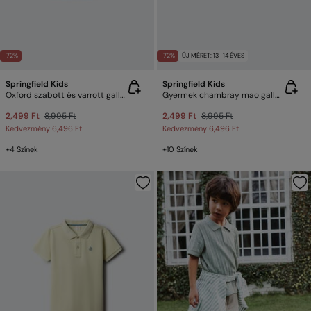
-72%
-72%
ÚJ MÉRET: 13–14 ÉVES
Springfield Kids
Springfield Kids
Oxford szabott és varrott galléros póló gyerek
Gyermek chambray mao galléros póló
2,499 Ft
8,995 Ft
2,499 Ft
8,995 Ft
Kedvezmény
6,496 Ft
Kedvezmény
6,496 Ft
+4 Színek
+10 Színek