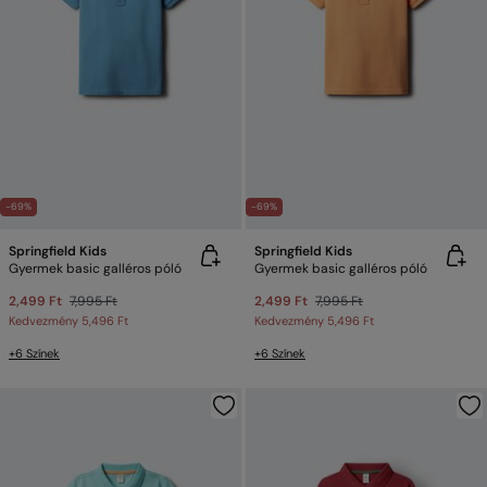
-69%
-69%
Springfield Kids
Springfield Kids
Gyermek basic galléros póló
Gyermek basic galléros póló
2,499 Ft
7,995 Ft
2,499 Ft
7,995 Ft
Kedvezmény
5,496 Ft
Kedvezmény
5,496 Ft
+6 Színek
+6 Színek