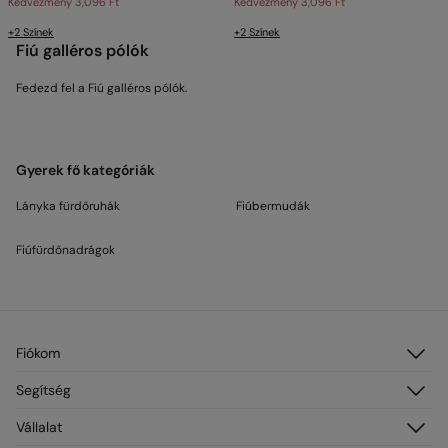
Kedvezmény
3,096 Ft
Kedvezmény
3,096 Ft
+2 Színek
+2 Színek
Fiú galléros pólók
Fedezd fel a Fiú galléros pólók.
Gyerek fő kategóriák
Lányka fürdőruhák
Fiúbermudák
Fiúfürdőnadrágok
Fiókom
Belépés
Segítség
Regisztráció
Vevőszolgálat
Vállalat
Címeim
GYIK