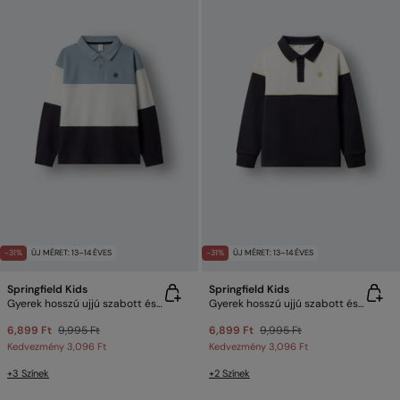
-31%
ÚJ MÉRET: 13–14 ÉVES
-31%
ÚJ MÉRET: 13–14 ÉVES
Springfield Kids
Springfield Kids
Gyerek hosszú ujjú szabott és varrott galléros póló
Gyerek hosszú ujjú szabott és varrott galléros póló
6,899 Ft
9,995 Ft
6,899 Ft
9,995 Ft
Kedvezmény
3,096 Ft
Kedvezmény
3,096 Ft
+3 Színek
+2 Színek