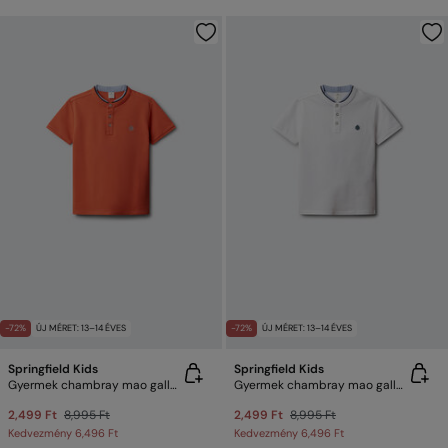
-72%
ÚJ MÉRET: 13–14 ÉVES
-72%
ÚJ MÉRET: 13–14 ÉVES
Springfield Kids
Springfield Kids
Gyermek chambray mao galléros póló
Gyermek chambray mao galléros póló
2,499 Ft
8,995 Ft
2,499 Ft
8,995 Ft
Kedvezmény
6,496 Ft
Kedvezmény
6,496 Ft