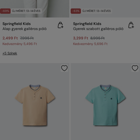
-69%
ÚJ MÉRET: 13–14 ÉVES
-63%
ÚJ MÉRET: 13–14 ÉVES
Springfield Kids
Springfield Kids
Alap gyerek galléros póló
Gyerek szabott galléros póló
2,499 Ft
7,995 Ft
3,299 Ft
8,995 Ft
Kedvezmény
5,496 Ft
Kedvezmény
5,696 Ft
+5 Színek