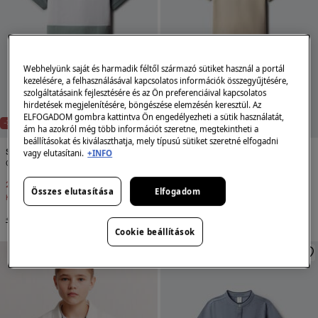
Webhelyünk saját és harmadik féltől származó sütiket használ a portál
kezelésére, a felhasználásával kapcsolatos információk összegyűjtésére,
szolgáltatásaink fejlesztésére és az Ön preferenciáival kapcsolatos
hirdetések megjelenítésére, böngészése elemzésén keresztül. Az
ELFOGADOM gombra kattintva Ön engedélyezheti a sütik használatát,
-72%
-72%
ÚJ MÉRET: 13–14 ÉVES
ám ha azokról még több információt szeretne, megtekintheti a
beállításokat és kiválaszthatja, mely típusú sütiket szeretné elfogadni
Springfield Kids
Springfield Kids
vagy elutasítani.
+INFO
Oxford szabott és varrott galléros póló gyerek
Gyermek chambray mao galléros póló
2,499 Ft
8,995 Ft
2,499 Ft
8,995 Ft
Összes elutasítása
Elfogadom
Kedvezmény
6,496 Ft
Kedvezmény
6,496 Ft
+4 Színek
+10 Színek
Cookie beállítások