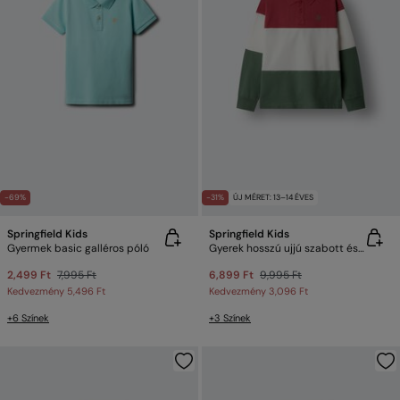
-69%
-31%
ÚJ MÉRET: 13–14 ÉVES
Springfield Kids
Springfield Kids
Gyermek basic galléros póló
Gyerek hosszú ujjú szabott és varrott galléros póló
2,499 Ft
7,995 Ft
6,899 Ft
9,995 Ft
Kedvezmény
5,496 Ft
Kedvezmény
3,096 Ft
+6 Színek
+3 Színek