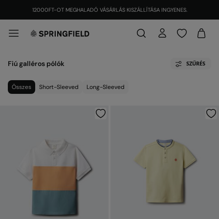
12000FT-OT MEGHALADÓ VÁSÁRLÁS KISZÁLLÍTÁSA INGYENES.
Fiú galléros pólók
SZŰRÉS
Összes
Short-Sleeved
Long-Sleeved