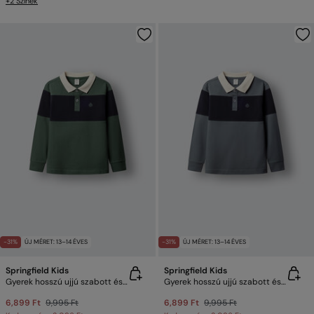
+2 Színek
-31%
ÚJ MÉRET: 13–14 ÉVES
-31%
ÚJ MÉRET: 13–14 ÉVES
Springfield Kids
Springfield Kids
Gyerek hosszú ujjú szabott és varrott galléros póló
Gyerek hosszú ujjú szabott és varrott galléros póló
6,899 Ft
9,995 Ft
6,899 Ft
9,995 Ft