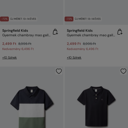
-72%
ÚJ MÉRET: 13–14 ÉVES
-72%
ÚJ MÉRET: 13–14 ÉVES
Springfield Kids
Springfield Kids
Gyermek chambray mao galléros póló
Gyermek chambray mao galléros póló
2,499 Ft
8,995 Ft
2,499 Ft
8,995 Ft
Kedvezmény
6,496 Ft
Kedvezmény
6,496 Ft
+10 Színek
+10 Színek