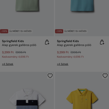
-59%
ÚJ MÉRET: 13–14 ÉVES
-59%
ÚJ MÉRET: 13–14 ÉVES
Springfield Kids
Springfield Kids
Alap gyerek galléros póló
Alap gyerek galléros póló
3,299 Ft
7,995 Ft
3,299 Ft
7,995 Ft
Kedvezmény
4,696 Ft
Kedvezmény
4,696 Ft
+4 Színek
+4 Színek