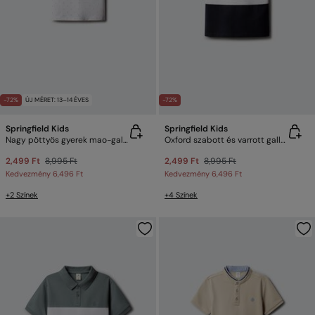
-72%
ÚJ MÉRET: 13–14 ÉVES
-72%
Springfield Kids
Springfield Kids
Nagy pöttyös gyerek mao-galléros póló
Oxford szabott és varrott galléros póló gyerek
2,499 Ft
8,995 Ft
2,499 Ft
8,995 Ft
Kedvezmény
6,496 Ft
Kedvezmény
6,496 Ft
+2 Színek
+4 Színek