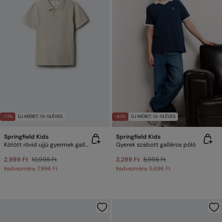
-73%
ÚJ MÉRET: 13–14 ÉVES
-63%
ÚJ MÉRET: 13–14 ÉVES
Springfield Kids
Springfield Kids
Kötött rövid ujjú gyermek galléros póló
Gyerek szabott galléros póló
2,999 Ft
10,995 Ft
3,299 Ft
8,995 Ft
Kedvezmény
7,996 Ft
Kedvezmény
5,696 Ft