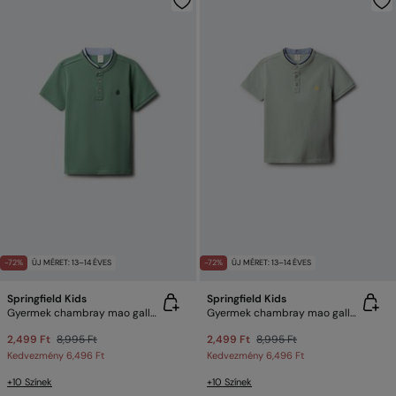
-72%
ÚJ MÉRET: 13–14 ÉVES
-72%
ÚJ MÉRET: 13–14 ÉVES
Springfield Kids
Springfield Kids
Gyermek chambray mao galléros póló
Gyermek chambray mao galléros póló
2,499 Ft
8,995 Ft
2,499 Ft
8,995 Ft
Kedvezmény
6,496 Ft
Kedvezmény
6,496 Ft
+10 Színek
+10 Színek