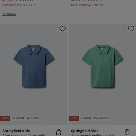
Kedvezmény
6,496 Ft
Kedvezmény
6,196 Ft
+2 Színek
-69%
ÚJ MÉRET: 13–14 ÉVES
-69%
ÚJ MÉRET: 13–14 ÉVES
Springfield Kids
Springfield Kids
Alap gyerek galléros póló
Alap gyerek galléros póló