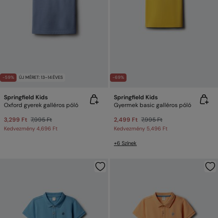
-59%
ÚJ MÉRET: 13–14 ÉVES
-69%
Springfield Kids
Springfield Kids
Oxford gyerek galléros póló
Gyermek basic galléros póló
3,299 Ft
7,995 Ft
2,499 Ft
7,995 Ft
Kedvezmény
4,696 Ft
Kedvezmény
5,496 Ft
+6 Színek