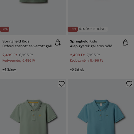
-72%
-69%
ÚJ MÉRET: 13–14 ÉVES
Springfield Kids
Springfield Kids
Oxford szabott és varrott galléros póló gyerek
Alap gyerek galléros póló
2,499 Ft
8,995 Ft
2,499 Ft
7,995 Ft
Kedvezmény
6,496 Ft
Kedvezmény
5,496 Ft
+4 Színek
+5 Színek