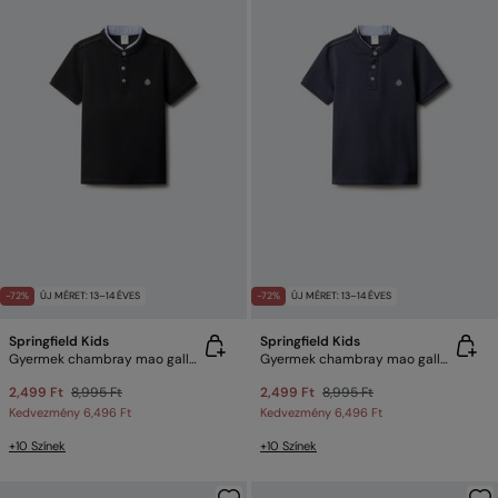
-72%
ÚJ MÉRET: 13–14 ÉVES
-72%
ÚJ MÉRET: 13–14 ÉVES
Springfield Kids
Springfield Kids
Gyermek chambray mao galléros póló
Gyermek chambray mao galléros póló
2,499 Ft
8,995 Ft
2,499 Ft
8,995 Ft
Kedvezmény
6,496 Ft
Kedvezmény
6,496 Ft
+10 Színek
+10 Színek