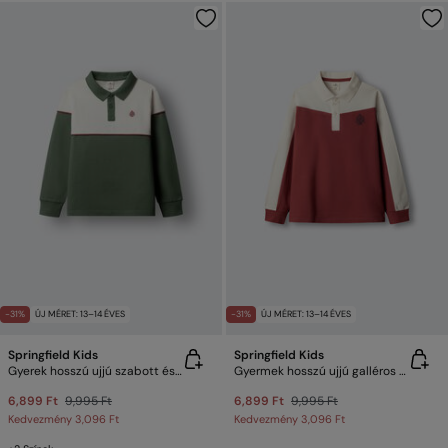
-31%
ÚJ MÉRET: 13–14 ÉVES
-31%
ÚJ MÉRET: 13–14 ÉVES
Springfield Kids
Springfield Kids
Gyerek hosszú ujjú szabott és varrott galléros póló
Gyermek hosszú ujjú galléros póló
6,899 Ft
9,995 Ft
6,899 Ft
9,995 Ft
Kedvezmény
3,096 Ft
Kedvezmény
3,096 Ft