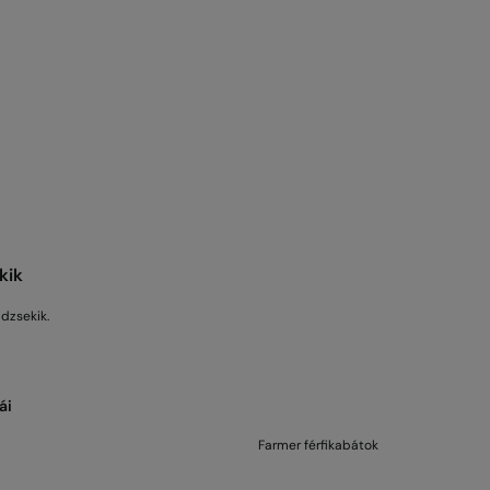
kik
idzsekik.
ái
Farmer férfikabátok