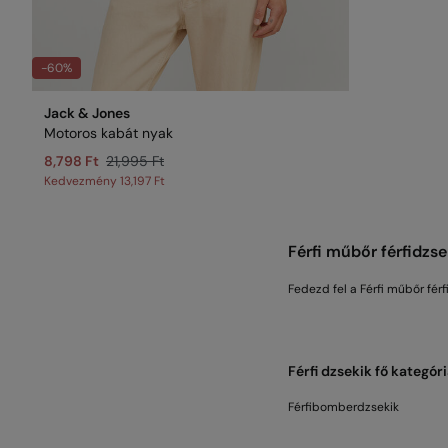
-60%
Jack & Jones
Motoros kabát nyak
8,798 Ft
21,995 Ft
Kedvezmény
13,197 Ft
Férfi műbőr férfidzse
Fedezd fel a Férfi műbőr férf
Férfi dzsekik fő kategóri
Férfibomberdzsekik