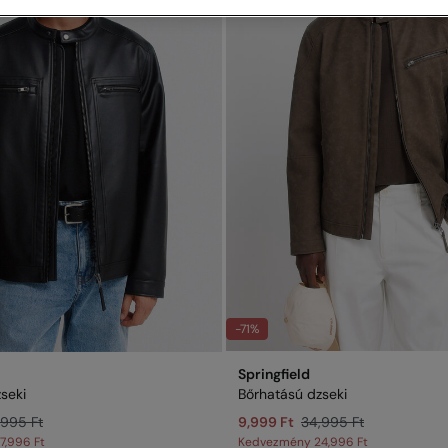
-71%
Springfield
seki
Bőrhatású dzseki
,995 Ft
9,999 Ft
34,995 Ft
7,996 Ft
Kedvezmény
24,996 Ft