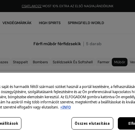
12000FT-OT MEGHALADÓ VÁSÁRLÁS KISZÁLLÍTÁSA INGYENES.
VENDÉGMÁRKÁK
HIGH SPIRITS
SPRINGFIELD WORLD
Férfi műbőr férfidzsekik
5
darab
szes
Steppelt
Bombers
Széldzsekik És Softshell
Farmer
Műbőr
Ve
aját és harmadik féltől származó sütiket használ a portál kezelésére, a felhasználásá
összegyűjtésére, szolgáltatásaink fejlesztésére és az Ön preferenciáival kapcsolatos h
sére, böngészése elemzésén keresztül. Az ELFOGADOM gombra kattintva Ön engedélye
 ám ha azokról még több információt szeretne, megtekintheti a beállításokat és kivála
et szeretné elfogadni vagy elutasítani.
+INFO
eállítások
Összes elutasítása
Elf