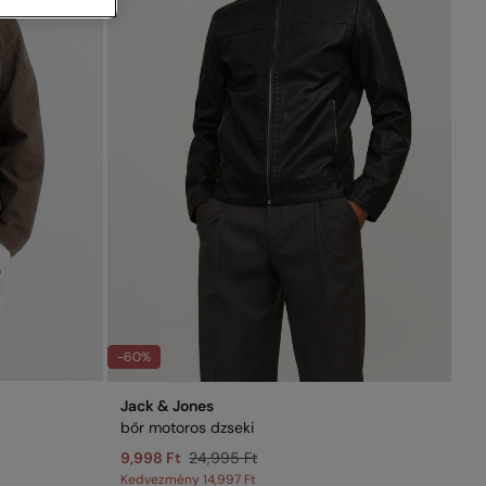
-60%
Jack & Jones
bőr motoros dzseki
9,998 Ft
24,995 Ft
Kedvezmény
14,997 Ft