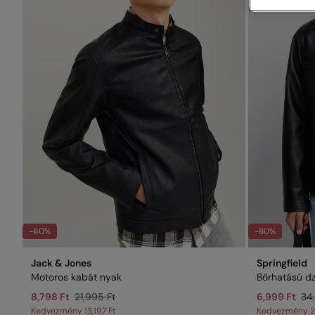
-60%
-80%
Jack & Jones
Springfield
Motoros kabát nyak
Bőrhatású dz
8,798 Ft
21,995 Ft
6,999 Ft
34
Kedvezmény
13,197 Ft
Kedvezmény
2