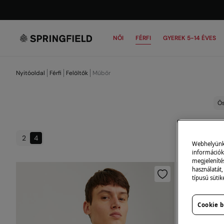
NŐI
FÉRFI
GYEREK 5-14 ÉVES
Nyitóoldal
Férfi
Felöltők
Műbőr
Ös
2
4
Webhelyünk s
információk 
megjeleníté
használatát,
típusú sütik
Cookie b