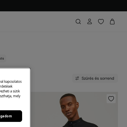
sts
Szűrés és sorrend
val kapcsolatos
irdetések
zheti a sütik
szthatja, mely
ogadom