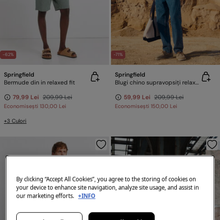
-62%
-71%
Springfield
Springfield
Bermude din in relaxed fit
Blugi chino supravopsiți relaxed fit
79,99 Lei
209,99 Lei
59,99 Lei
209,99 Lei
Economisești
130,00 Lei
Economisești
150,00 Lei
+3 Culori
By clicking “Accept All Cookies”, you agree to the storing of cookies on
your device to enhance site navigation, analyze site usage, and assist in
our marketing efforts.
+INFO