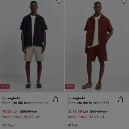
-65%
-62%
Springfield
Springfield
Bermude din bumbac relaxed fit
Bermude din in relaxed fit
79,99 Lei
229,99 Lei
79,99 Lei
209,99 Lei
Economisești
150,00 Lei
Economisești
130,00 Lei
+2 Culori
+3 Culori