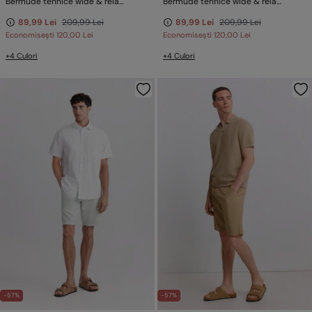
Bermude tehnice wide & relaxed fit
Bermude tehnice wide & relaxed fit
89,99 Lei
209,99 Lei
89,99 Lei
209,99 Lei
Economisești
120,00 Lei
Economisești
120,00 Lei
+4 Culori
+4 Culori
-57%
-57%