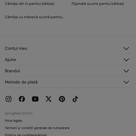
Cămăși din in pentru bărbați
Pijamale scurte pentru bărbați
Cămăși cu mânecă scurtă pentru bărbați
Contul meu
Autentificare
Ajutor
Înregistrare
Serviciu clienți
Brandul
Adresele mele
Întrebări frecvente
Comenzile mele
Despre noi
Metode de plată
Livrare
Presă
Retururi și anulări
Lucrează cu noi
Promoții curente
Magazine
Springfield 2025©
Note legale
Termeni și condiții generale de cumpărare
Politica de confidențialitate