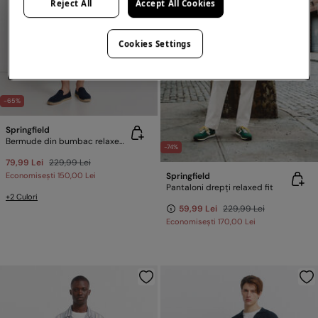
Reject All
Accept All Cookies
Cookies Settings
-65%
Springfield
Bermude din bumbac relaxed fit
-74%
79,99 Lei
229,99 Lei
Springfield
Economisești
150,00 Lei
Pantaloni drepți relaxed fit
+2 Culori
59,99 Lei
229,99 Lei
Economisești
170,00 Lei