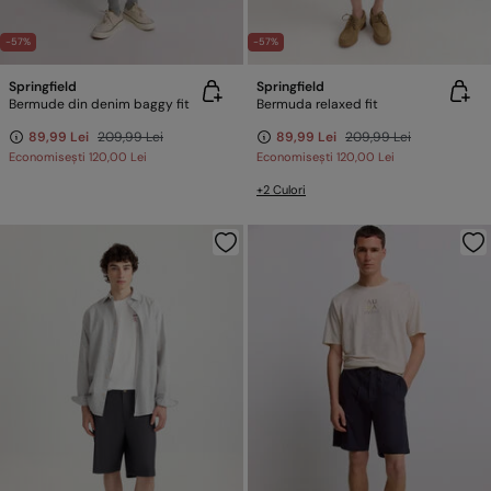
-57%
-57%
Springfield
Springfield
Bermude din denim baggy fit
Bermuda relaxed fit
89,99 Lei
209,99 Lei
89,99 Lei
209,99 Lei
Economisești
120,00 Lei
Economisești
120,00 Lei
+2 Culori