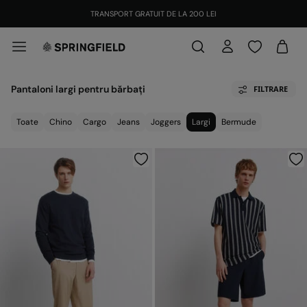
TRANSPORT GRATUIT DE LA 200 LEI
Pantaloni largi pentru bărbați
FILTRARE
Toate
Chino
Cargo
Jeans
Joggers
Largi
Bermude