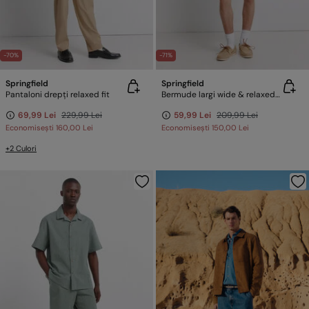
-70%
-71%
Springfield
Springfield
Pantaloni drepți relaxed fit
Bermude largi wide & relaxed fit
69,99 Lei
229,99 Lei
59,99 Lei
209,99 Lei
Economisești
160,00 Lei
Economisești
150,00 Lei
+2 Culori